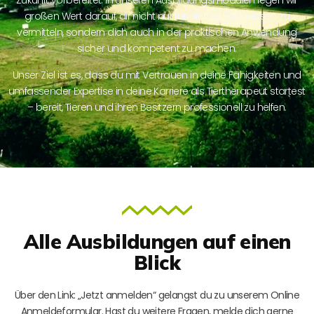
Zukunft vorbereitet. In unseren Ausbildungsmodulen legen wir
großen Wert darauf, dir nicht nur fundiertes Fachwissen zu
vermitteln, sondern dich auch in der praktischen Anwendung
sicher und kompetent zu machen.
Unser Ziel ist es, dass du mit Vertrauen in deine Fähigkeiten und
umfassender Expertise in deine Karriere als Tiertherapeut startest
– bereit, Tieren und ihren Besitzern professionell zu helfen.
Alle Ausbildungen auf einen
Blick
Über den Link: „Jetzt anmelden“ gelangst du zu unserem Online
Anmeldeformular. Hast du weitere Fragen, melde dich gerne