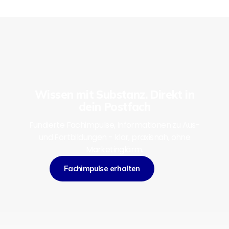
Wissen mit Substanz. Direkt in
dein Postfach
Fundierte Fachimpulse, Informationen zu Aus-
und Fortbildungen - klar, praxisnah, ohne
Marketinglärm.
Fachimpulse erhalten